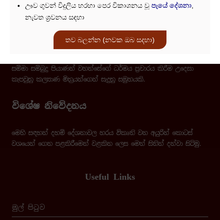
ඌව ගුවන් විදුලිය හරහා පෙර විකාශනය වූ
පැයේ දේශනා
,
නැවත ශ්‍රවනය සඳහා
ලොව්තුරු අරණ
තව බලන්න (නවක ඔබ සදහා)
මෙම ලොව්තුරු අරණ සදහම් මණ්ඩපය අසිරිමත් ලොව්තුරු අමාමෑණී
සම්මා සම්බුදු පියාණන් වහන්සේගේ ධර්මය ප්‍රචාරය කිරීම උදෙසා
කැපවුනු කල්‍යාණ මිත්‍රයන්ගෙන් සැදුනු සමුහයකි.
විශේෂ නිවේදනය
මෙහි සඳහන් දහම් දේශනාවල හරය විකෘති වන අයුරින් කොටස්
වශයෙන් ගෙන පළකිරීමෙන් වළකින ලෙස මෙත් සිතින් දන්වා සිටිමු.
Useful Links
මුල් පිටුව