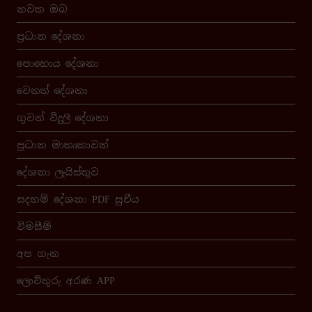
නවක ඔබ
ප්‍රධාන දේශනා
පොහොය දේශනා
වෙනත් දේශනා
ගුවන් විදුලි දේශනා
ප්‍රධාන මාතෘකාවන්
දේශනා ලැයිස්තුව
සදහම් දේශනා PDF සුචීය
විමසීම්
අප ගැන
ලොව්තුරු අරණ APP