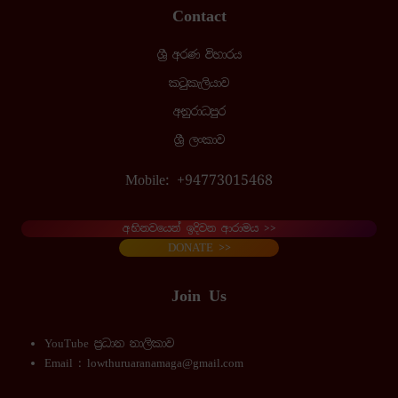
Contact
ශ්‍රී අරණ විහාරය
කටුකැලියාව
අනුරාධපුර
ශ්‍රී ලංකාව
Mobile:
+94
773015468
අභිනවයෙන් ඉදිවන ආරාමය >>
DONATE >>
Join Us
YouTube ප්‍රධාන නාලිකා
ව
Email : lowthuruaranamaga@gmail.com