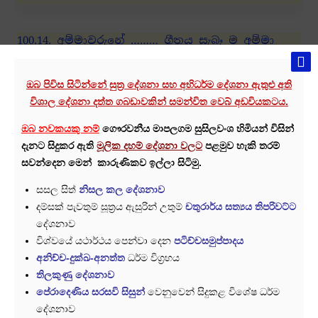
100.14. අම්මාවරුනේ ……… ගීතය සැබෑ ම අම්මා
අසිරිමත් අමාමෑණියන් වහන්සේ ය – B4110
By
Lowthuru Arana
March 20, 2024
ඔබ පිවිස සිටින්නේ සුත්‍ර දේශනා සහ අභිධර්ම දේශනා ඇතුළු අති
අසිරිමත් බුදුපියාණන් වහන්සේ
විශාල දේශනා දත්ත ගබඩාවකින් සමන්විත වෙබ් අඩවියකටය.
READ MORE
ඔබ නවකයකු නම්
ගෞරවනීය
මාපලගම සුසිලවංශ හිමියන් විසින්
දැනට සිදුකර ඇති
මූලික දහම් දේශනා වලට
පළමුව හැකි තරම්
සවන්දෙන මෙන් කාරුණිකව ඉල්ලා සිටිමු.
End of content
සසල සිත්
නිසල කල දේශනාව
දම්සක් පැවතුම් සූත්‍රය ඇසුරින් උතුම්
චතුරාර්ය සත්‍යය තිපරිවට්ට
දේශනාව
About
විශ්වයේ යථාර්ථය පෙන්වා දෙන
පටිච්චසමුප්පාදය
අනිච්ච-දුක්ඛ-අනත්ත
ධර්ම විග්‍රහය
තිලකුණු දේශනාව
පේරාදෙණිය සරසවි සිසුන්
වෙනුවෙන් සිදුකළ විශේෂ ධර්ම
දේශනාව