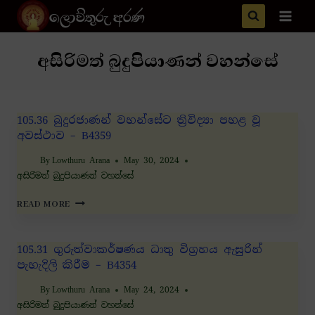
ලොව්තුරු අරණ
අසිරිමත් බුදුපියාණන් වහන්සේ
105.36 බුදුරජාණන් වහන්සේට ත්‍රිවිද්‍යා පහළ වූ
අවස්ථාව – B4359
By
Lowthuru Arana
May 30, 2024
අසිරිමත් බුදුපියාණන් වහන්සේ
READ MORE
105.31 ගුරුත්වාකර්ෂණය ධාතු විග්‍රහය ඇසුරින්
පැහැදිලි කිරීම – B4354
By
Lowthuru Arana
May 24, 2024
අසිරිමත් බුදුපියාණන් වහන්සේ