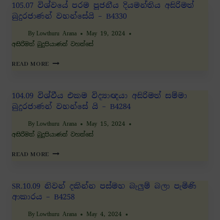
105.07 විශ්වයේ පරම පූජනීය දියමන්තිය අසිරිමත්
බුදුරජාණන් වහන්සේයි – B4330
By
Lowthuru Arana
May 19, 2024
අසිරිමත් බුදුපියාණන් වහන්සේ
READ MORE
104.09 විශ්වීය එකම විද්‍යාඥයා අසිරිමත් සම්මා
බුදුරජාණන් වහන්සේ යි – B4284
By
Lowthuru Arana
May 15, 2024
අසිරිමත් බුදුපියාණන් වහන්සේ
READ MORE
SR.10.09 නිවන් දකින්න පස්මහ බැලුම් බලා පැමිණි
ආකාරය – B4258
By
Lowthuru Arana
May 4, 2024