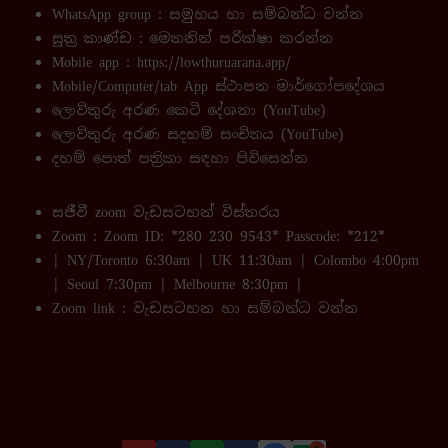
WhatsApp group :
සමුහය හා සම්බන්ධ වන්න
සූත්‍ර කාණ්ඩ :
මෙතනින් පරික්ෂා කරන්න
Mobile app :
https://lowthuruarana.app/
Mobile/Computer/tab App ස්ථාපන මාර්ගෝපදේශය
ලොව්තුරු අරණ කෙටි දේශනා (YouTube)
ලොව්තුරු අරණ සදහම් සංචිතය (YouTube)
දහම් පොත් පත්‍රිකා සඳහා පිවිසෙන්න
සජීවී zoom වැඩසටහන් විස්තරය
Zoom : Zoom ID: *280 230 9543* Passcode: *212*
| NY/Toronto 6:30am | UK 11:30am | Colombo 4:00pm
| Seoul 7:30pm | Melbourne 8:30pm |
Zoom link : වැඩසටහන හා සම්බන්ධ වන්න