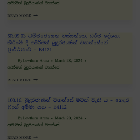
අසිරිමත් බුදුපියාණන් වහන්සේ
READ MORE
SR.09.03 ධම්මමෙඝෙන වස්සන්තෙ, ධර්ම දේශනා
කිරීමේ දී අසිරිමත් බුදුරජාණන් වහන්සේගේ
ප්‍රාර්ථනාව – B4121
By
Lowthuru Arana
March 28, 2024
අසිරිමත් බුදුපියාණන් වහන්සේ
READ MORE
100.16. බුදුරජාණන් වහන්සේ මවක් වැනි ය – ගෙදර
බුදුන් අම්මා යනු – B4112
By
Lowthuru Arana
March 20, 2024
අසිරිමත් බුදුපියාණන් වහන්සේ
READ MORE