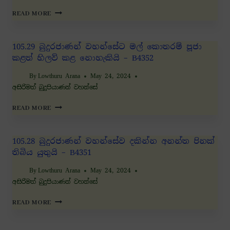
READ MORE
105.29 බුදුරජාණන් වහන්සේට මල් කොතරම් පූජා
කළත් හිලව් කළ නොහැකියි – B4352
By
Lowthuru Arana
May 24, 2024
අසිරිමත් බුදුපියාණන් වහන්සේ
READ MORE
105.28 බුදුරජාණන් වහන්සේව දකින්න අනන්ත පිනක්
තිබිය යුතුයි – B4351
By
Lowthuru Arana
May 24, 2024
අසිරිමත් බුදුපියාණන් වහන්සේ
READ MORE